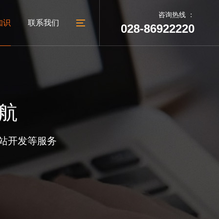
咨询热线 ：
知识
联系我们
028-86922220
05
06
建设
台
外贸网站建设
教育培训网站建设
建站动态
联系我们
航
广汉做网站
公司地址
广汉网络公司
人才招聘
站开发等服务
广汉网站制作
地址：成都市太升南路288号
广汉网站设计
锦天国际A幢1002号
电话：028-86922220
028-86922220