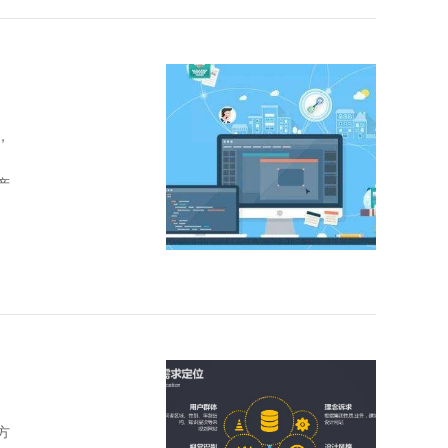
，
产
方