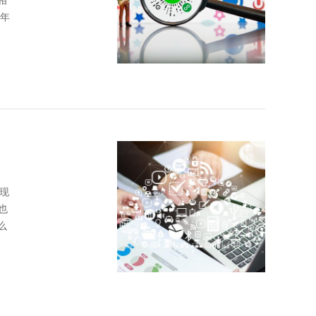
相
的年
现
也
么