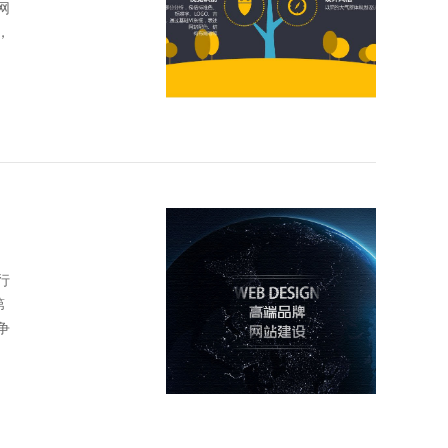
网
，
行
第
争