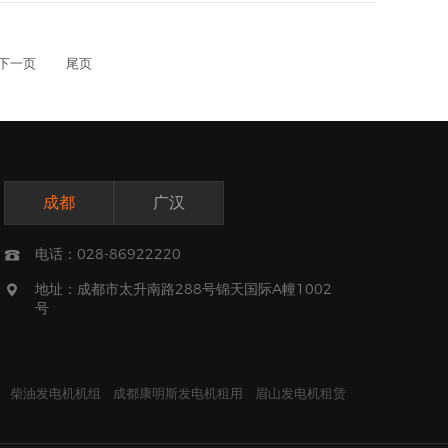
下一页
尾页
成都
广汉
电话：028-86922220

地址：成都市太升南路288号锦天国际A幢1002

号
柴油发电机机组
成都康明斯发电机租用
眉山发电机租赁