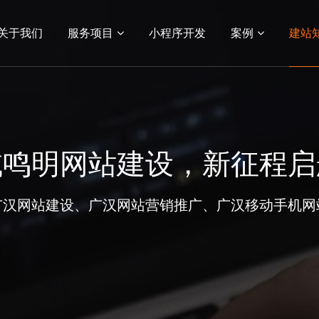
关于我们
服务项目
小程序开发
案例
建站
03
04
务
站建设
网络营销服务
小程序
电商平台
电商网站建设
生物医药网站
系统平
APP
小程序开发
案例展示
域鸣明网站建设，新征程启
小程序开发
网站建设案例
功能应用
小程序案例
广汉网站建设、广汉网站营销推广、广汉移动手机网
客户案例
电商平台案例
APP案例
系统平台案例