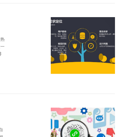
非热
唯一
博
自