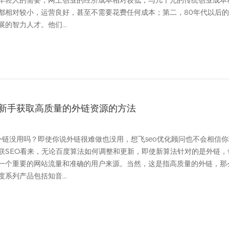
年轻人的需要，网上创业的经济成本相对较低，与几千元的传统创业成本
都相对较小，运营良好，甚至不需要花费任何成本；第二，80年代以后
的智力人才。他们...
新手获取高质量的外链资源的方法
外链没用吗？即使你说外链很难做也没用，想飞seo优化顾问也不会相信你
联SEO看来，无论百度算法如何调整和更新，即使新算法针对的是外链，
一个重要的网站流量和准确的用户来源。当然，这是指高质量的外链，那
系列产品包括知音...