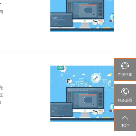
了
同

在线
咨询
是

这
服务热线
内

TOP