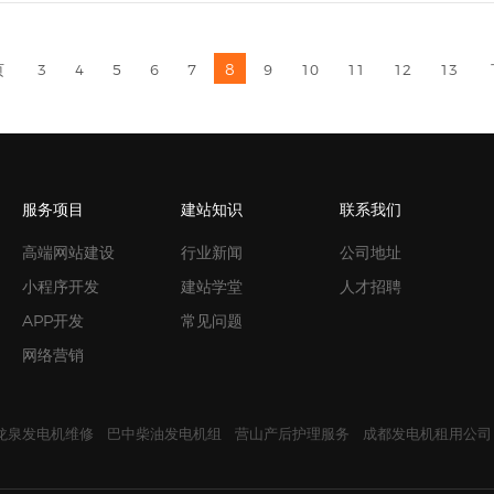
8
页
3
4
5
6
7
9
10
11
12
13
服务项目
建站知识
联系我们
高端网站建设
行业新闻
公司地址
小程序开发
建站学堂
人才招聘
APP开发
常见问题
网络营销
龙泉发电机维修
巴中柴油发电机组
营山产后护理服务
成都发电机租用公司