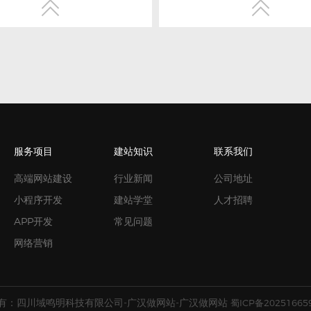


以上学历，具有2年以上PHP开
1、对符合web标准的网站建设
，有大型网站工作经验。
验，有成功案例；
 mysql，包括数据库设计,速度
2、精通HTML5、DIV+CSS、jq
3、熟练使用图像处理软件Photo
avaScript，XML，ajax，精通
网页编辑软件Dreamweaver；
S。
4、制作速度快、效率高，敢于
服务项目
建站知识
联系我们
互联网的技术有较全面理解，能独
和承受工作压力；
大访问量下网站的设计和开发工
高端网站建设
行业新闻
公司地址
5、有解决问题、钻研新技术的
力，善于交流和表达，有良好的
小程序开发
建站学堂
人才招聘
PHP缓存技术、静态化设计方面
精神；
APP开发
常见问题
，能够独立开发后台。
6、熟练运用常见AJAX框架，如
网络营销
PHP，具备在Linux平台下使用
Jquery等优先考虑；
发网站的经验者优先。
有较强的团队意识，高度的责任
有：四川域鸣明科技有限公司-广汉做网站-广汉做网站
蜀ICP备20251665
工作积极严谨，勇于承担压力。