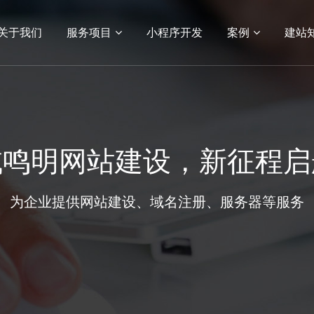
关于我们
服务项目
小程序开发
案例
建站
03
04
务
站建设
网络营销服务
小程序
电商平台
电商网站建设
生物医药网站
系统平
APP
小程序开发
案例展示
域鸣明网站建设，新征程启
小程序开发
网站建设案例
功能应用
小程序案例
为企业提供网站建设、域名注册、服务器等服务
客户案例
电商平台案例
APP案例
系统平台案例