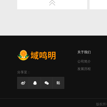

1、本科以上学历，设计相关专业，至少
1、大专
3年以上网站设计经验；
发经验
2、具有深厚的美术功底及良好的创意构
2、熟悉
思能力，把握视觉色彩与网站布局，思想
优化。
敏锐活跃，具有丰富的视觉创作经验和独
3、熟悉J
到的审美修养；
Div+CS
关于我们
3、熟练运用Photoshop、Ai、Flash、
4、对
Dreamweaver等工具或同类软件；
立应付
公司简介
4、对商业需求有非常敏感的把握和表现
作。
发展历程
能力；
分享至：
5、具有
5、网站设计方案具备令客户耳目一新的
的经验




创意；
6、精通
6、有大中型门户网站设计经验或网络公
PHP开
司、广告公司设计经验者优先。
6、具
版权所
感，对