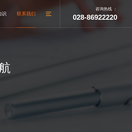
咨询热线 ：
知识
联系我们
028-86922220
05
06
建设
台
外贸网站建设
教育培训网站建设
建站动态
联系我们
航
广汉做网站
公司地址
广汉网络公司
人才招聘
广汉网站制作
地址：成都市太升南路288号
广汉网站设计
锦天国际A幢1002号
电话：028-86922220
028-86922220