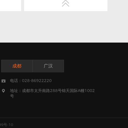

有丰富经
1、性别不限，大专以上学历；
2、计算机操作熟练，熟悉网站制作流
uery；
程、网站相关业务及建站技术；
shop与
3、热爱从事网站销售工作、思想活跃；
4、拥有积极、乐观的心态，有耐心，有
接受挑战
较强的服务理念，有一定的沟通谈判能
成都
广汉
力，具有良好的团队合作精神；
兴趣和能
5、工作责任心强，有激情，能承受较强
电话：028-86922220

团队合作
的工作压力；
地址：成都市太升南路288号锦天国际A幢1002
6、曾任职过网页设计师、网页制作、程

号
YUI、
序员、网站项目经理者优先考虑。
99号-10