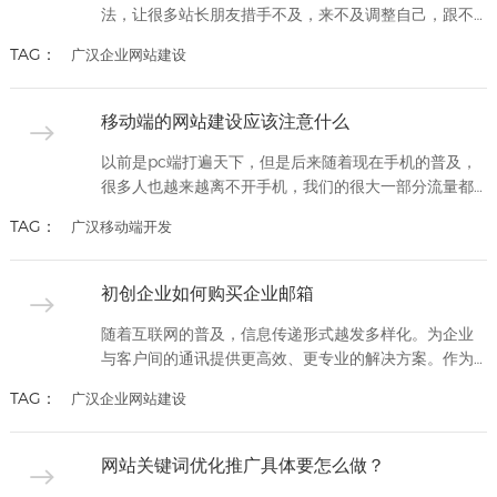
法，让很多站长朋友措手不及，来不及调整自己，跟不
上百度的步伐，百度第一次打击低质的内容，让一些靠
TAG：
广汉企业网站建设
大量堆积一些无效信息内容的网站纷纷落马，第二次针
对外链作弊的做法，让一些靠够买大量链接的网站纷纷
倒下。笔者最近一直在进行相关的观察，总结了一些百
移动端的网站建设应该注意什么
度算法调整后的一些特点。希望这些内容能对一些做网
站推广的朋友有所帮助，只...
以前是pc端打遍天下，但是后来随着现在手机的普及，
很多人也越来越离不开手机，我们的很大一部分流量都
跑去了移动端，导致现在我们不能不管移动端还要好好
TAG：
广汉移动端开发
的去优化，做一些手法，接下来创新互联就给你们说说
怎么优化移动端。顺应商场潮流，才有新的开展。首
要，要考虑到移动端屏幕的尺度问题，网站制造的时分
初创企业如何购买企业邮箱
尽量挑选简练清新的页面，不至于在阅读的时分由于内
容多文字又小，导致用户体会...
随着互联网的普及，信息传递形式越发多样化。为企业
与客户间的通讯提供更高效、更专业的解决方案。作为
初创公司，更应把握这一特点，稳步提升企业规范性。
TAG：
广汉企业网站建设
邮箱功能专业的企业邮箱可让企业的办公效率事半功
倍。应具备如下特点：无限邮箱容量、个性化企业登录
页定制、成员分级管理等,此外邮箱撤回、误删恢复等贴
网站关键词优化推广具体要怎么做？
心功能同样不可或缺。这些功能够进一步确保企业在处