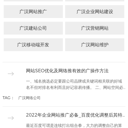
APP
应用
路288
开发
电商
广汉
客户
广汉网站推广
广汉企业网站建设
平台
网站
号
锦天
网络
案例
案例
制作
营销
国际A
广汉建站公司
服务
广汉营销网站
APP
广汉
幢
案例
网站
电商
设计
1002
网站
系统
广汉移动端开发
广汉网站维护
定制
平台
号
案例
生物
电话：
医药
028-
网站
网站SEO优化及网络推有效的广操作方法
建设
8692222
一、域名挑选必定要跟公司品牌或关键词相关联的好域
外贸
名不但对排名有利而且好记容易传播。 二、网站空间必
网站
定要挑选安稳的空间对于一般的企业站或者个人站，选
建设
028-
TAG：
广汉网络公司
择虚拟空间即可，既方便又实惠!对于一些大型的网站，
86922
教育
自然要选择好一些的服务器。三、网站规划要合理就是
培训
网站结构明晰扁平化，查找引擎蜘蛛比较好抓取，每个
网站
2022年企业网站推广必备_百度优化调整后其特点总结
页面都依照SEO布局，能够让查找引擎轻松读懂网页内
建设
容，网页没有太多冗繁...
最近百度可谓是连续打出组合拳，大力的调整自己的算