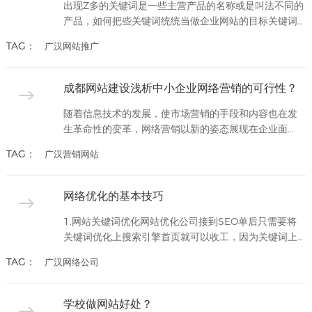
理内部往来及客户对接上更加...
出现Z多的关键词是一些主营产品的名称或是叫法不同的
产品，如何把些关键词统统当做企业网站的目标关键词
来实行的话是肯定不行的，非常的费时间和精力，因此
TAG：
广汉网站推广
一定要做好关键词的分析，确定企业网站的目标关键词
和长尾关键词，选关键词的时候要分清目标关键词还是
长尾关键词，这个的选择主要是以用户的搜索意向为基
成都网站建设浅析中小企业网络营销的可行性？
础的，要想到客户在百度搜索什么。分析关键词是企业
网站优化Z重要的一步，...
随着信息技术的发展，使市场营销的手段和内容也在发
生革命性的变革，网络营销以新的姿态展现在企业面
前。从1994年开始，网络在营销在短短十几年里，迅速
TAG：
广汉营销网站
在全球范围内发展起来，传统的营销模式和竞争形态被
改变，新的营销方法，营销工具，营销手段被企业所推
崇。面对过剩的经济、疲软的市场、趋同的产品，中小
网络优化的基本技巧
企业凭什么优势赢得消费者青睐，互联网环境下的营销
应如何运作。实践证明，传统...
1.网站关键词优化网站优化公司接到SEO单后只需要将
关键词优化上搜索引擎首页就可以收工，因为关键词上
了搜索引擎的首页才能让搜索关键词的访客看到你的网
TAG：
广汉网络公司
站，从而得出一个结论，关键词做上了首页，就有了流
量，有了流量才能转化为销量，当然有了流量也不是说
就能转化为销量，流量指示网络营销的一步。关键词优
学校做网站好处？