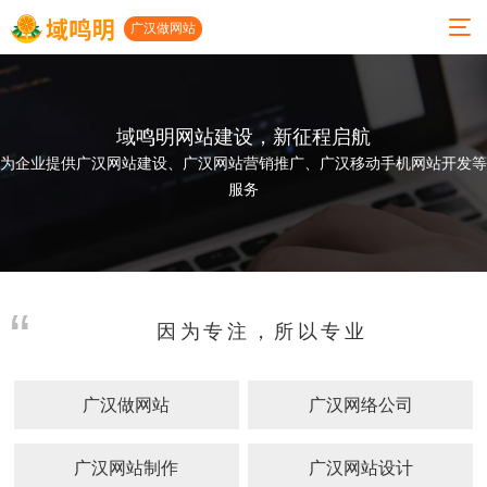
广汉做网站
域鸣明网站建设，新征程启航
01
02
03
04
05
06
为企业提供广汉网站建设、广汉网站营销推广、广汉移动手机网站开发等
服务
关
服
小
案
建
联系
于
务
程
例
站
我们
我
项
序
展
动
公司地
们
目
开
示
态
址
因为专注，所以专业
发
人才招
公司
高端
网站
广汉
聘
简介
网站
建设
做网
小程
广汉做网站
广汉网络公司
建设
案例
站
地址：
发展
序开
历程
微信
发
小程
广汉
成都市
开发
序案
网络
广汉网站制作
广汉网站设计
功能
太升南
例
公司