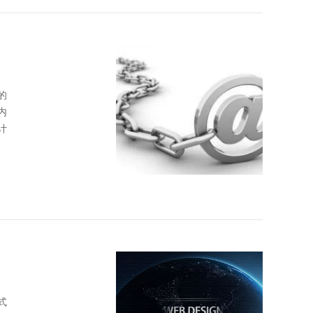
的
内
计
式