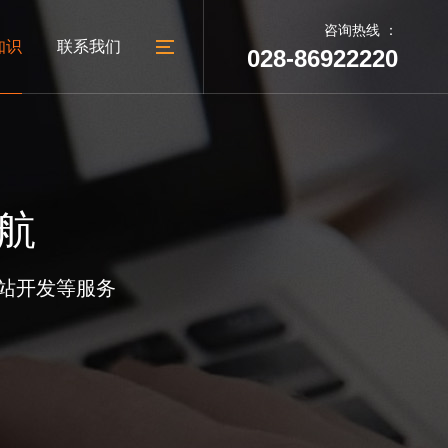
咨询热线 ：
知识
联系我们
028-86922220
05
06
建设
台
外贸网站建设
教育培训网站建设
建站动态
联系我们
航
广汉做网站
公司地址
广汉网络公司
人才招聘
站开发等服务
广汉网站制作
地址：成都市太升南路288号
广汉网站设计
锦天国际A幢1002号
电话：028-86922220
028-86922220