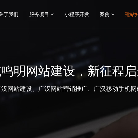
关于我们
服务项目
小程序开发
案例
建站
03
04
务
站建设
网络营销服务
小程序
电商平台
电商网站建设
生物医药网站
系统平
APP
小程序开发
案例展示
域鸣明网站建设，新征程启
小程序开发
网站建设案例
功能应用
小程序案例
广汉网站建设、广汉网站营销推广、广汉移动手机网
客户案例
电商平台案例
APP案例
系统平台案例