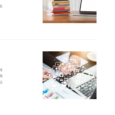
在
传
局
以