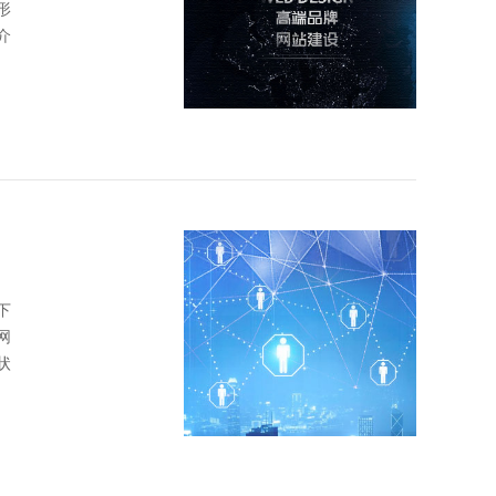
形
介
下
网
状