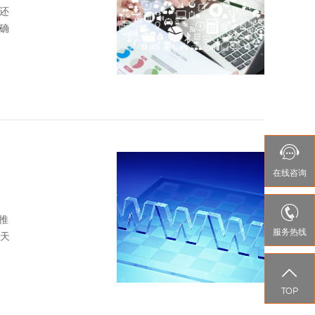
还
确

在线
咨询

推
服务热线
今天

TOP