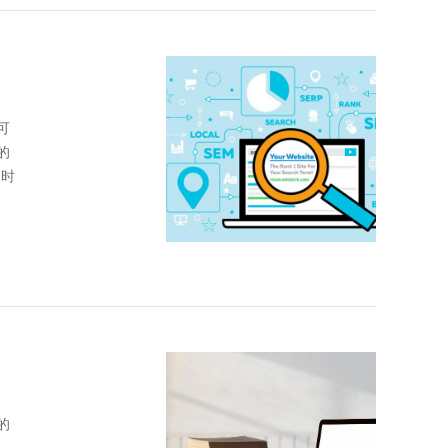
可
的
同时
的