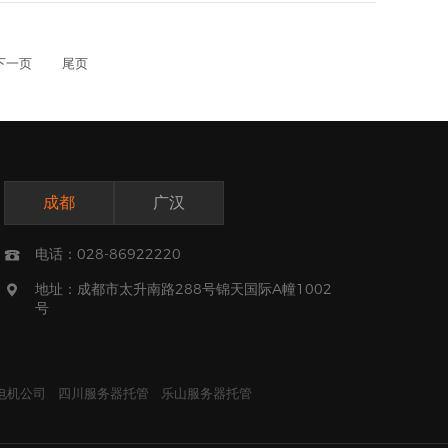
下一页
尾页
成都
广汉
电话：028-86922220

地址：成都市太升南路288号锦天国际A幢1002

号
电机公司
四川服务器托管
乐山服务器托管