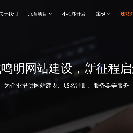
关于我们
服务项目
小程序开发
案例
建站
03
04
务
站建设
网络营销服务
小程序
电商平台
电商网站建设
生物医药网站
系统平
APP
小程序开发
案例展示
域鸣明网站建设，新征程启
小程序开发
网站建设案例
功能应用
小程序案例
为企业提供网站建设、域名注册、服务器等服务
客户案例
电商平台案例
APP案例
系统平台案例