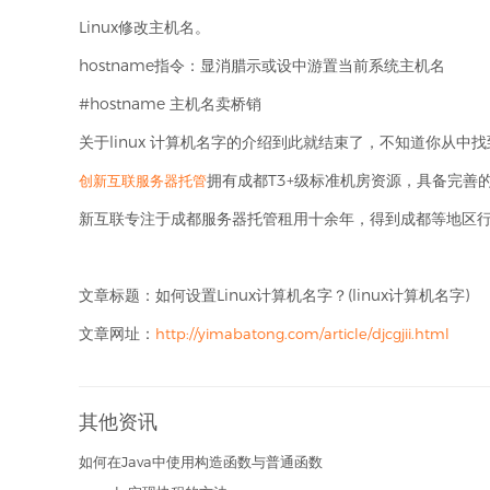
Linux修改主机名。
hostname指令：显消腊示或设中游置当前系统主机名
#hostname 主机名卖桥销
关于linux 计算机名字的介绍到此就结束了，不知道你从
拥有成都T3+级标准机房资源，具备完善
创新互联服务器托管
新互联专注于成都服务器托管租用十余年，得到成都等地区
文章标题：如何设置Linux计算机名字？(linux计算机名字)
文章网址：
http://yimabatong.com/article/djcgjii.html
其他资讯
如何在Java中使用构造函数与普通函数