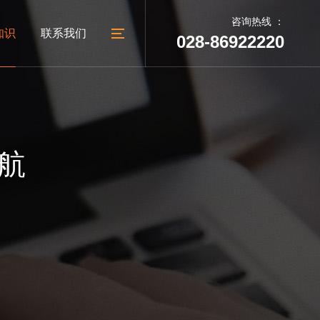
咨询热线 ：
知识
联系我们
028-86922220
05
06
建设
台
外贸网站建设
教育培训网站建设
建站动态
联系我们
航
广汉做网站
公司地址
广汉网络公司
人才招聘
广汉网站制作
地址：成都市太升南路288号
广汉网站设计
锦天国际A幢1002号
电话：028-86922220
028-86922220