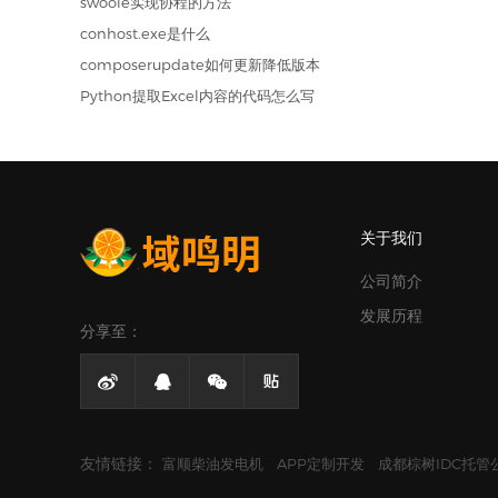
swoole实现协程的方法
conhost.exe是什么
composerupdate如何更新降低版本
Python提取Excel内容的代码怎么写
关于我们
公司简介
发展历程
分享至：




友情链接：
富顺柴油发电机
APP定制开发
成都棕树IDC托管