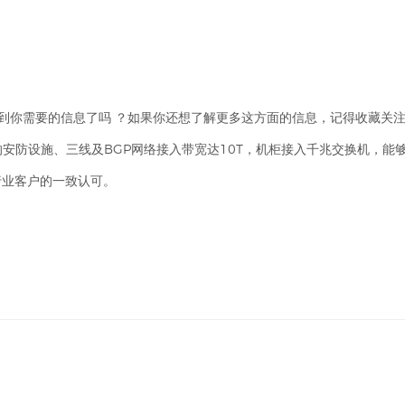
中找到你需要的信息了吗 ？如果你还想了解更多这方面的信息，记得收藏关
的安防设施、三线及BGP网络接入带宽达10T，机柜接入千兆交换机，
行业客户的一致认可。