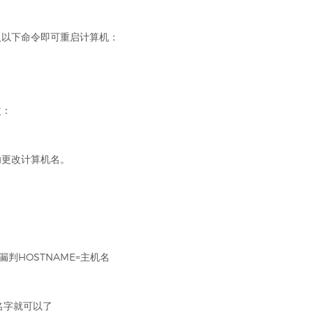
入以下命令即可重启计算机：
改：
功更改计算机名。
燃为大漏判HOSTNAME=主机名
的名字就可以了