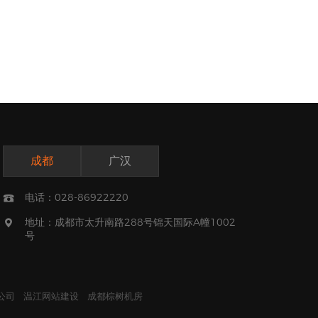
成都
广汉
电话：028-86922220

地址：成都市太升南路288号锦天国际A幢1002

号
公司
温江网站建设
成都棕树机房