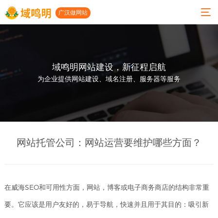
广汉做网站
域鸣明网站建设，新征程启航
01
02
03
04
05
06
为企业提供网站建设、域名注册、服务器等服务
关
服
小
案
建
联系
于
务
程
例
站
我们
我
项
序
展
动
公司地
们
目
开
示
态
网站托管公司：网站运营要维护哪些方面？
址
发
人才招
公司
高端
网站
广汉
聘
简介
网站
建设
做网
小程
建设
案例
站
地址：
在威海SEO和可用性方面，网站，博客或电子商务商店的结构非常重
发展
序开
历程
微信
发
小程
广汉
成都市
要。它应该是用户友好的，易于导航，快速并且用于其目的：吸引新
开发
序案
网络
功能
太升南
例
公司