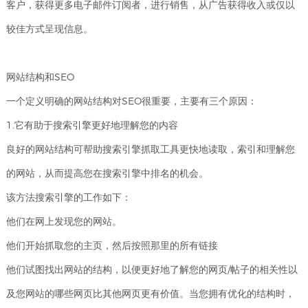
客户，获得更多电子邮件订阅者，进行销售，从广告获得收入或仅以
APP
应用
路288
开发
电商
广汉
客户
较佳方式呈现信息。
平台
网站
号
锦天
网络
案例
案例
制作
营销
国际A
服务
APP
广汉
网站结构和SEO
幢
案例
网站
电商
设计
1002
一个定义明确的网站结构对SEO很重要，主要有三个原因：
网站
系统
定制
平台
号
1.它有助于搜索引擎更好地理解您的内容
案例
生物
电话：
良好的网站结构可帮助搜索引擎抓取工具更快地读取，索引和理解您
医药
028-
网站
的网站，从而提高您在搜索引擎中排名的机会。
建设
8692222
该方法搜索引擎的工作如下：
外贸
网站
他们在网上发现您的网站。
建设
028-
86922
他们开始抓取您的主页，然后按照那里的所有链接
教育
培训
他们试图找出网站的结构，以便更好地了解您的网页/帖子的相关性以
网站
建设
及您网站的哪些网页比其他网页更有价值。当您拥有优化的结构时，