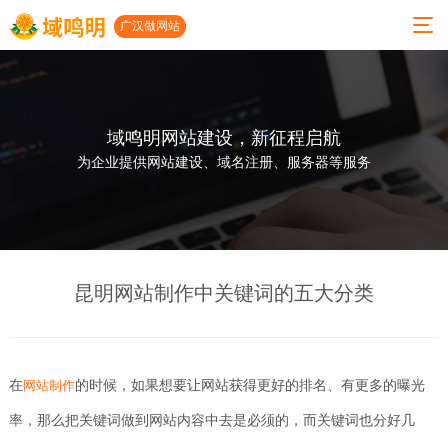
广汉做网站
域鸣明网站建设，新征程启航
01
02
03
04
05
06
为企业提供网站建设、域名注册、服务器等服务
关
服
小
案
建
联系
于
务
程
例
站
我们
我
项
序
展
动
公司地
们
目
开
示
态
昆明网站制作中关键词的五大分类
址
发
人才招
公司
高端
网站
广汉
聘
简介
网站
建设
做网
小程
建设
案例
站
地址：
在
的时候，如果想要让网站获得更好的排名、有更多的曝光
网站制作
发展
序开
历程
微信
发
小程
广汉
成都市
率，那么把关键词做到网站内容中去是必须的，而关键词也分好几
开发
序案
网络
功能
太升南
例
公司