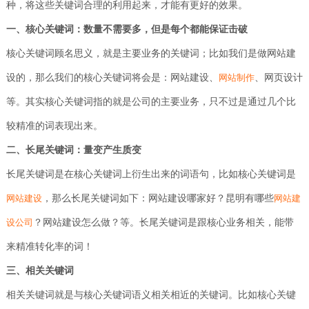
种，将这些关键词合理的利用起来，才能有更好的效果。
APP
应用
路288
开发
电商
广汉
客户
一、核心关键词：数量不需要多，但是每个都能保证击破
平台
网站
号
锦天
网络
案例
案例
制作
核心关键词顾名思义，就是主要业务的关键词；比如我们是做网站建
营销
国际A
服务
APP
广汉
设的，那么我们的核心关键词将会是：网站建设、
、网页设计
网站制作
幢
案例
网站
电商
设计
1002
等。其实核心关键词指的就是公司的主要业务，只不过是通过几个比
网站
系统
定制
平台
号
较精准的词表现出来。
案例
生物
电话：
二、长尾关键词：量变产生质变
医药
028-
网站
长尾关键词是在核心关键词上衍生出来的词语句，比如核心关键词是
建设
8692222
，那么长尾关键词如下：网站建设哪家好？昆明有哪些
网站建设
外贸
网站建
网站
？网站建设怎么做？等。长尾关键词是跟核心业务相关，能带
设公司
建设
028-
86922
来精准转化率的词！
教育
培训
三、相关关键词
网站
建设
相关关键词就是与核心关键词语义相关相近的关键词。比如核心关键