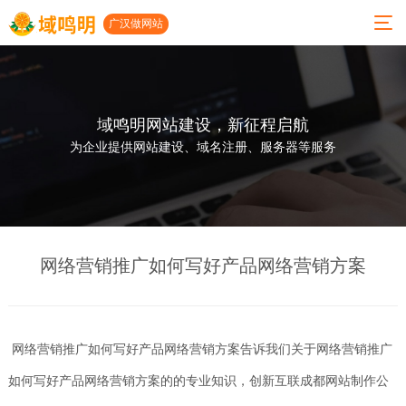
广汉做网站
域鸣明网站建设，新征程启航
01
02
03
04
05
06
为企业提供网站建设、域名注册、服务器等服务
关
服
小
案
建
联系
于
务
程
例
站
我们
我
项
序
展
动
公司地
们
目
开
示
态
网络营销推广如何写好产品网络营销方案
址
发
人才招
公司
高端
网站
广汉
聘
简介
网站
建设
做网
小程
建设
案例
站
地址：
网络营销推广如何写好产品网络营销方案告诉我们关于网络营销推广
发展
序开
历程
微信
发
小程
广汉
成都市
如何写好产品网络营销方案的的专业知识，创新互联成都网站制作公
开发
序案
网络
功能
太升南
例
公司