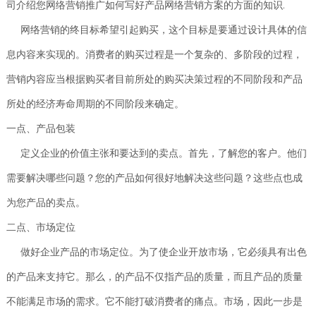
司介绍您网络营销推广如何写好产品网络营销方案的方面的知识.
APP
应用
路288
开发
电商
广汉
客户
网络营销的终目标希望引起购买，这个目标是要通过设计具体的信
平台
网站
号
锦天
网络
案例
案例
制作
息内容来实现的。消费者的购买过程是一个复杂的、多阶段的过程，
营销
国际A
服务
APP
广汉
营销内容应当根据购买者目前所处的购买决策过程的不同阶段和产品
幢
案例
网站
电商
设计
1002
所处的经济寿命周期的不同阶段来确定。
网站
系统
定制
平台
号
一点、产品包装
案例
生物
电话：
定义企业的价值主张和要达到的卖点。首先，了解您的客户。他们
医药
028-
网站
需要解决哪些问题？您的产品如何很好地解决这些问题？这些点也成
建设
8692222
为您产品的卖点。
外贸
网站
二点、市场定位
建设
028-
86922
做好企业产品的市场定位。为了使企业开放市场，它必须具有出色
教育
培训
的产品来支持它。那么，的产品不仅指产品的质量，而且产品的质量
网站
建设
不能满足市场的需求。它不能打破消费者的痛点。市场，因此一步是